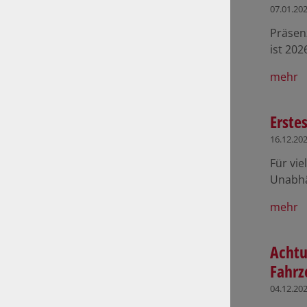
07.01.20
Präsen
ist 20
mehr
Erste
16.12.20
Für vie
Unabhä
mehr
Achtu
Fahr
04.12.20