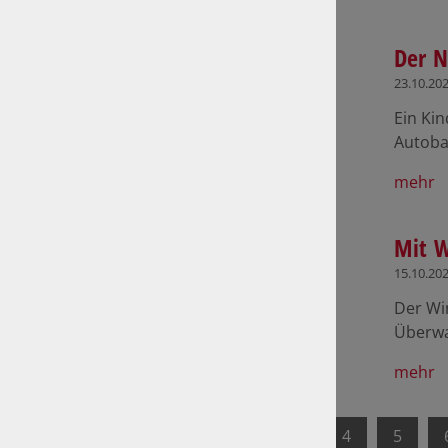
Der N
23.10.20
Ein Kin
Autoba
mehr
Mit W
15.10.20
Der Wi
Überwa
mehr
1
2
3
4
5