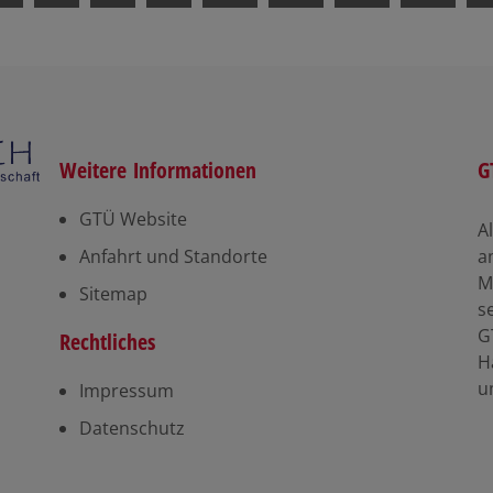
Weitere Informationen
G
GTÜ Website
A
Anfahrt und Standorte
a
M
Sitemap
s
G
Rechtliches
H
u
Impressum
Datenschutz