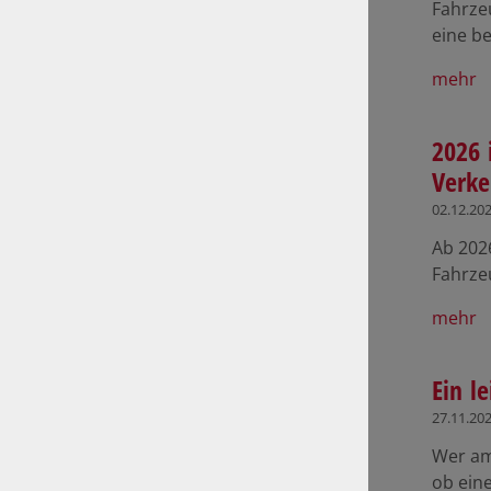
Fahrze
eine b
mehr
2026 
Verke
02.12.20
Ab 202
Fahrze
mehr
Ein l
27.11.20
Wer am
ob ein