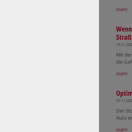
mehr
Wenn 
Straß
19.11.20
Mit den
die Ge
mehr
Optim
05.11.20
Der St
Auto e
mehr