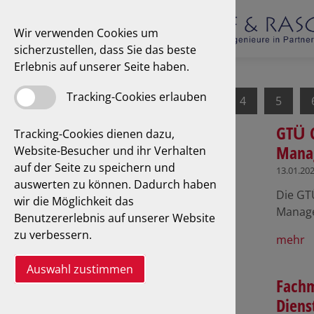
Wir verwenden Cookies um
sicherzustellen, dass Sie das beste
Erlebnis auf unserer Seite haben.
Tracking-Cookies erlauben
1
2
3
4
5
GTÜ C
Tracking-Cookies dienen dazu,
Manag
Website-Besucher und ihr Verhalten
auf der Seite zu speichern und
13.01.20
auswerten zu können. Dadurch haben
Die GTÜ
wir die Möglichkeit das
Manag
Benutzererlebnis auf unserer Website
zu verbessern.
mehr
Auswahl zustimmen
Fachm
Diens