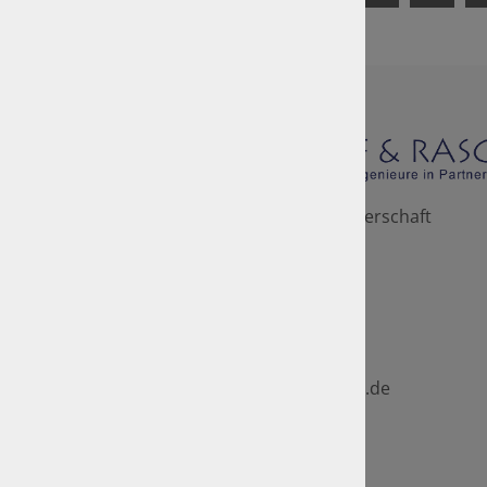
Zilch, Krapf & Rasch in Partnerschaft
Hünfelder Str. 73
36251 Bad Hersfeld
06621 / 77 001
06621 / 51 606
info(at)zilch-krapf-rasch
.
de