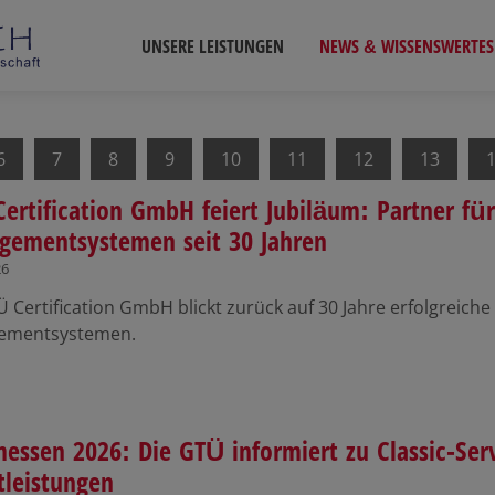
UNSERE LEISTUNGEN
NEWS & WISSENSWERTES
6
7
8
9
10
11
12
13
ertification GmbH feiert Jubiläum: Partner für 
ementsystemen seit 30 Jahren
26
 Certification GmbH blickt zurück auf 30 Jahre erfolgreiche 
ementsystemen.
essen 2026: Die GTÜ informiert zu Classic-Ser
tleistungen