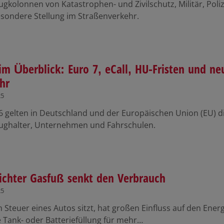
ugkolonnen von Katastrophen- und Zivilschutz, Militär, Pol
esondere Stellung im Straßenverkehr.
im Überblick: Euro 7, eCall, HU-Fristen und n
hr
25
6 gelten in Deutschland und der Europäischen Union (EU) di
ughalter, Unternehmen und Fahrschulen.
eichter Gasfuß senkt den Verbrauch
25
 Steuer eines Autos sitzt, hat großen Einfluss auf den Ene
e Tank- oder Batteriefüllung für mehr…